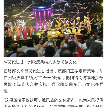
///艾伦达甘：州级庆典纳入少数民族文化
团结部长拿督艾伦达甘指出，该部门正拟定新策略，如
在州级庆典中纳入“二合一”概念，把团结周与本地少数
民族传统节庆合并庆祝，强化团结周多元与文化多样
性。
“这项策略不仅认可少数民族的文化遗产，也为人民提供
平台欣赏大马的多样性，如霹雳暹罗宋干节、砂拉越马