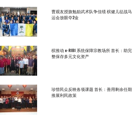
曹观友授旗勉励武术队争佳绩 槟健儿征战马
运会放眼夺2金
槟推动 e-RIBI 系统保障宗教场所 首长：助完
整保存多元文化资产
珍惜民众反映各项课题 首长：善用剩余任期
推展利民政策