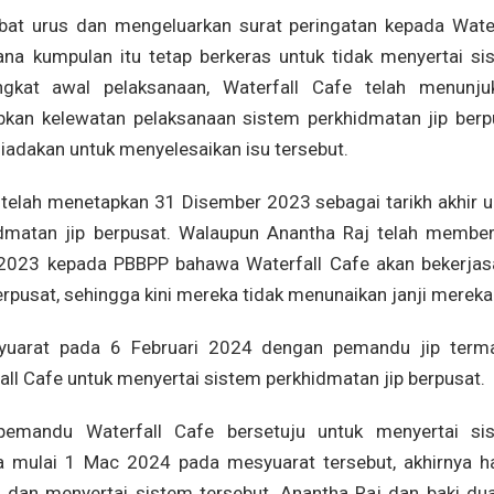
bat urus dan mengeluarkan surat peringatan kepada Water
na kumpulan itu tetap berkeras untuk tidak menyertai si
ngkat awal pelaksanaan, Waterfall Cafe telah menunju
kan kelewatan pelaksanaan sistem perkhidmatan jip berp
iadakan untuk menyelesaikan isu tersebut.
P telah menetapkan 31 Disember 2023 sebagai tarikh akhir u
idmatan jip berpusat. Walaupun Anantha Raj telah member
 2023 kepada PBBPP bahawa Waterfall Cafe akan bekerja
rpusat, sehingga kini mereka tidak menunaikan janji mereka
yuarat pada 6 Februari 2024 dengan pemandu jip term
ll Cafe untuk menyertai sistem perkhidmatan jip berpusat.
emandu Waterfall Cafe bersetuju untuk menyertai si
sa mulai 1 Mac 2024 pada mesyuarat tersebut, akhirnya h
dan menyertai sistem tersebut. Anantha Raj dan baki dua