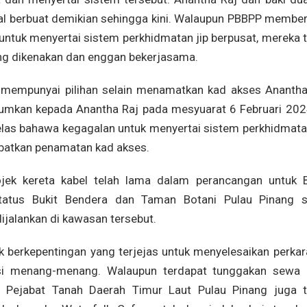
al berbuat demikian sehingga kini. Walaupun PBBPP member
untuk menyertai sistem perkhidmatan jip berpusat, mereka 
yang dikenakan dan enggan bekerjasama.
k mempunyai pilihan selain menamatkan kad akses Anantha
lumkan kepada Anantha Raj pada mesyuarat 6 Februari 2024
as bahawa kegagalan untuk menyertai sistem perkhidmatan
batkan penamatan kad akses.
jek kereta kabel telah lama dalam perancangan untuk B
status Bukit Bendera dan Taman Botani Pulau Pinang s
jalankan di kawasan tersebut.
k berkepentingan yang terjejas untuk menyelesaikan perkar
asi menang-menang. Walaupun terdapat tunggakan sewa 
ui Pejabat Tanah Daerah Timur Laut Pulau Pinang juga t