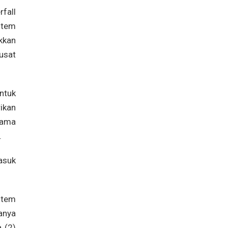
fall
stem
kkan
usat
ntuk
ikan
sama
.
asuk
stem
anya
 (2)