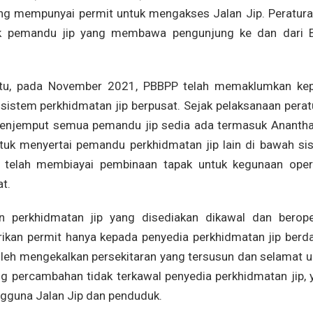
 mempunyai permit untuk mengakses Jalan Jip. Peraturan
k pemandu jip yang membawa pengunjung ke dan dari B
 itu, pada November 2021, PBBPP telah memaklumkan ke
stem perkhidmatan jip berpusat. Sejak pelaksanaan perat
enjemput semua pemandu jip sedia ada termasuk Anantha
tuk menyertai pemandu perkhidmatan jip lain di bawah si
a telah membiayai pembinaan tapak untuk kegunaan oper
t.
 perkhidmatan jip yang disediakan dikawal dan berope
ikan permit hanya kepada penyedia perkhidmatan jip berda
leh mengekalkan persekitaran yang tersusun dan selamat u
 percambahan tidak terkawal penyedia perkhidmatan jip, 
gguna Jalan Jip dan penduduk.