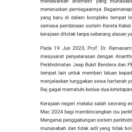
menawarkan alternatif yang munasaba
meneruskan perniagaannya. Bagaimanapu
yang baru di dalam kompleks tempat let
semasa pembinaan sistem Kereta Kabel B
kerajaan ditolak tanpa sebarang alasan 
Pada 19 Jun 2023, Prof. Dr. Ramasamy
mesyuarat penyelarasan dengan Anantha
Perkhidmatan Jeep Bukit Bendera dan P
tempat lain untuk memberi laluan kepad
menjelaskan tunggakan sewa hartanah ya
Raj gagal mematuhi kedua-dua ketetapan 
Kerajaan negeri melalui salah seorang
Mac 2024 bagi membincangkan isu perkhi
Mengenai penggabungan sistem perkhidma
munasabah dan tidak adil yang tidak b