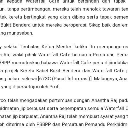
h kepada Waterfall Cafe untuk berpindah dari tapak
n, tanpa pertimbangan, mereka telah menolak tawaran te
ak kereta bertingkat yang akan dibina serta tapak semen
ukit Bendera untuk mereka beroperasi. Sikap baik dan em
yang munasabah.
 selaku Timbalan Ketua Menteri ketika itu mempengerus
 Raj wakil pihak Waterfall Cafe bersama Persatuan Pem
BBPP memutuskan bahawa Waterfall Cafe perlu dipindahka
a projek Kereta Kabel Bukit Bendera dan Waterfall Cafe p
ng belum selesai [673C (Pusat Informasi)]. Malangnya, Ana
yang dipersetujui oleh Prof.
 exco telah mengadakan pertemuan dengan Anantha Raj pad
dmatan jip berpusat serta penempatan semula Waterfall C
tan jip berpusat, Anantha Raj telah membuat syarat yang t
oleh diterima oleh PBBPP dan Persatuan Pemandu Perkhidm