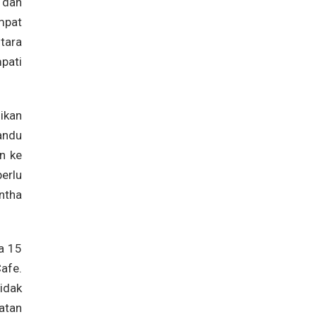
 dan
mpat
tara
pati
ikan
andu
n ke
erlu
ntha
a 15
afe.
idak
atan