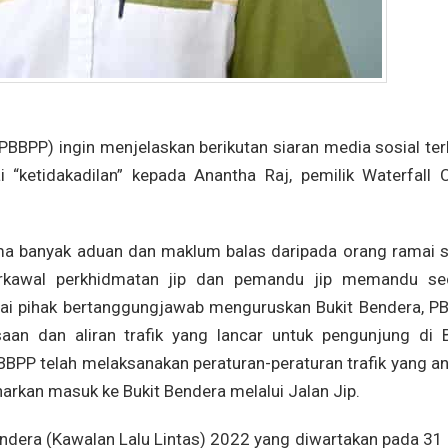
PBBPP) ingin menjelaskan berikutan siaran media sosial ter
“ketidakadilan” kepada Anantha Raj, pemilik Waterfall C
ima banyak aduan dan maklum balas daripada orang ramai s
terkawal perkhidmatan jip dan pemandu jip memandu se
gai pihak bertanggungjawab menguruskan Bukit Bendera, P
aan dan aliran trafik yang lancar untuk pengunjung di B
BBPP telah melaksanakan peraturan-peraturan trafik yang an
arkan masuk ke Bukit Bendera melalui Jalan Jip.
endera (Kawalan Lalu Lintas) 2022 yang diwartakan pada 31