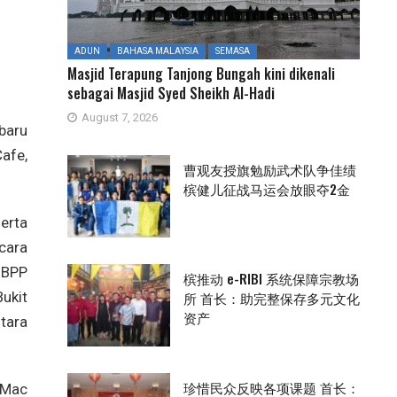
ADUN
BAHASA MALAYSIA
SEMASA
Masjid Terapung Tanjong Bungah kini dikenali
sebagai Masjid Syed Sheikh Al-Hadi
August 7, 2026
baru
afe,
曹观友授旗勉励武术队争佳绩
槟健儿征战马运会放眼夺2金
erta
cara
BBPP
槟推动 e-RIBI 系统保障宗教场
所 首长：助完整保存多元文化
ukit
资产
tara
珍惜民众反映各项课题 首长：
 Mac