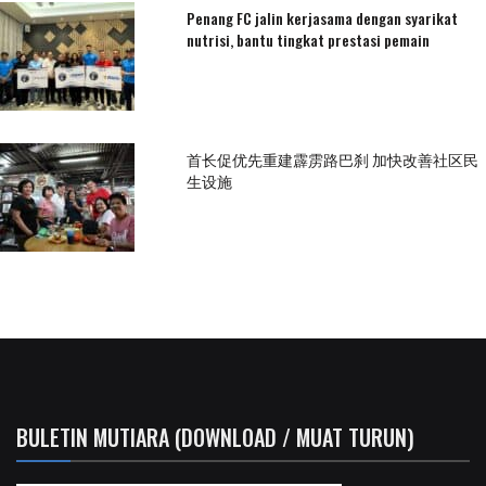
Penang FC jalin kerjasama dengan syarikat
nutrisi, bantu tingkat prestasi pemain
首长促优先重建霹雳路巴刹 加快改善社区民
生设施
BULETIN MUTIARA (DOWNLOAD / MUAT TURUN)