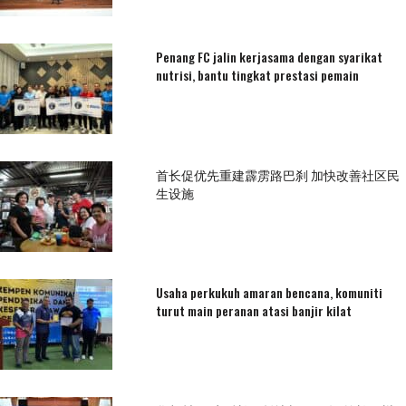
Penang FC jalin kerjasama dengan syarikat
nutrisi, bantu tingkat prestasi pemain
首长促优先重建霹雳路巴刹 加快改善社区民
生设施
Usaha perkukuh amaran bencana, komuniti
turut main peranan atasi banjir kilat