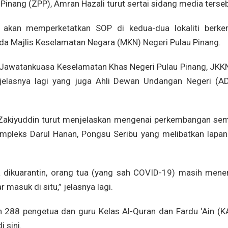
Pinang (ZPP), Amran Hazali turut sertai sidang media terseb
 akan memperketatkan SOP di kedua-dua lokaliti berke
ada Majlis Keselamatan Negara (MKN) Negeri Pulau Pinang.
a (Jawatankuasa Keselamatan Khas Negeri Pulau Pinang, JKK
” jelasnya lagi yang juga Ahli Dewan Undangan Negeri (A
Zakiyuddin turut menjelaskan mengenai perkembangan se
mpleks Darul Hanan, Pongsu Seribu yang melibatkan lapan
a dikuarantin, orang tua (yang sah COVID-19) masih mene
 masuk di situ,” jelasnya lagi.
 288 pengetua dan guru Kelas Al-Quran dan Fardu ‘Ain (K
 sini.