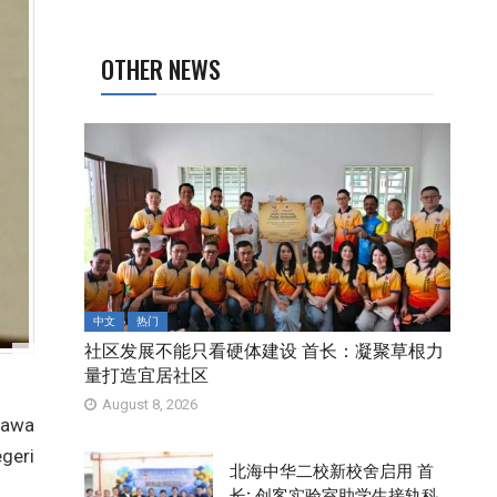
OTHER NEWS
中文
热门
社区发展不能只看硬体建设 首长：凝聚草根力
量打造宜居社区
August 8, 2026
hawa
geri
北海中华二校新校舍启用 首
长: 创客实验室助学生接轨科