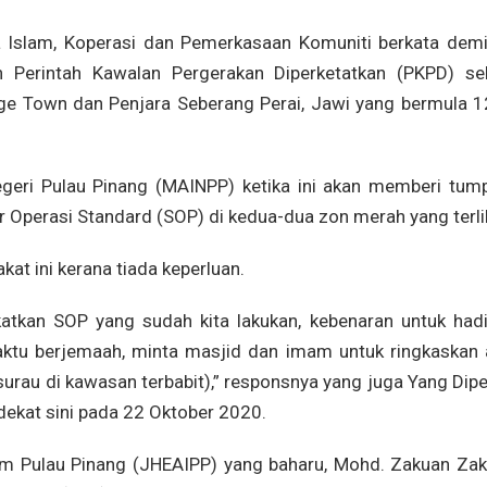
 Islam, Koperasi dan Pemerkasaan Komuniti berkata demi
 Perintah Kawalan Pergerakan Diperketatkan (PKPD) sek
ge Town dan Penjara Seberang Perai, Jawi yang bermula 1
egeri Pulau Pinang (MAINPP) ketika ini akan memberi tum
Operasi Standard (SOP) di kedua-dua zon merah yang terli
kat ini kerana tiada keperluan.
atkan SOP yang sudah kita lakukan, kebenaran untuk hadi
aktu berjemaah, minta masjid dan imam untuk ringkaskan 
urau di kawasan terbabit),” responsnya yang juga Yang Dip
dekat sini pada 22 Oktober 2020.
m Pulau Pinang (JHEAIPP) yang baharu, Mohd. Zakuan Zaka