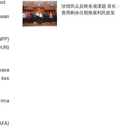
ut.
珍惜民众反映各项课题 首长：
善用剩余任期推展利民政策
naan
NPP)
DUN)
masa
 kes
rima
AFA)