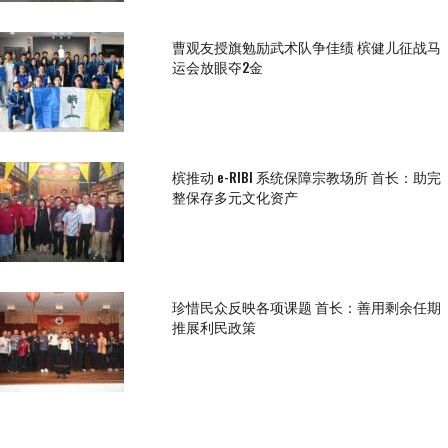
曹观友授旗勉励武术队争佳绩 槟健儿征战马
运会放眼夺2金
槟推动 e-RIBI 系统保障宗教场所 首长：助完
整保存多元文化资产
珍惜民众反映各项课题 首长：善用剩余任期
推展利民政策