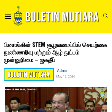
பினாங்கின் STEM சூழலமைப்பில் செயற்கை
நுண்ணறிவு மற்றும் ஆழ் நுட்பம்
முன்னுரிமை – ஜகதீப்
Admin
May 12, 2026