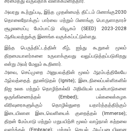
சீரமைத்து வருவதாக விளக்கமளித்தார்.
அவரது கூற்றுப்படி, இந்த முதன்மைத் திட்டம் பினாங்கு2030
தொலைநோக்குப் பார்வை மற்றும் பினாங்கு பொருளாதாரச்
சூழலமைப்பு மேம்பாட்டு வியூகம் (SEED) 2023-2028
ஆகியவற்றுக்கு இணங்க வகுக்கப்பட்டுள்ளது.
இந்த பெருந்திட்டத்தின் கீழ், ஐந்து கூறுகள் மூலம்
திறமையாளர்களை உருவாக்குவது வலுப்படுத்தப்படுகிறது
என்று அவர் மேலும் கூறினார்.
அவை, செய்முறை அனுபவத்தின் மூலம் ஆரம்பத்திலேயே
ஆர்வத்தைத் தூண்டுதல் (Ignite); இடைநிலைப்பள்ளிகளில்
நிஜ உலக மற்றும் தொழிற்கல்வி அறிவியல் பயன்பாடுகளை
ஒருங்கிணைத்தல் (Embed); பல்கலைக்கழக
விரிவுரைகளுக்கும் தொழில்துறை யதார்த்தத்திற்கும்
இடையிலான இடைவெளியைக் குறைத்தல் (Immerse);
திறன் மேம்பாடு மற்றும் மறுபயிற்சி மூலம் வாழ்நாள் கற்றலை
வளர்த்தல் (Embrace); மற்றும் செயல் அடிப்படையிலான