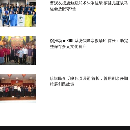
曹观友授旗勉励武术队争佳绩 槟健儿征战马
运会放眼夺2金
槟推动 e-RIBI 系统保障宗教场所 首长：助完
整保存多元文化资产
珍惜民众反映各项课题 首长：善用剩余任期
推展利民政策