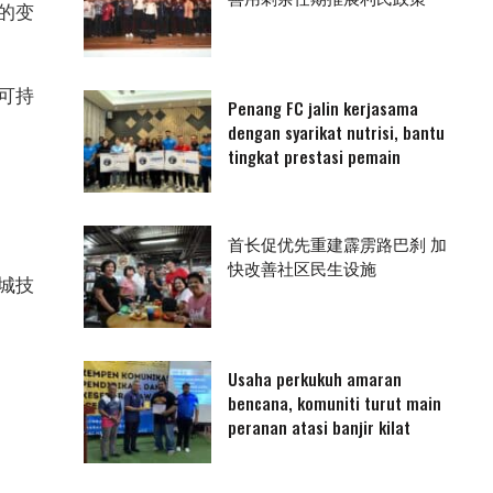
的变
可持
Penang FC jalin kerjasama
dengan syarikat nutrisi, bantu
tingkat prestasi pemain
首长促优先重建霹雳路巴刹 加
快改善社区民生设施
城技
Usaha perkukuh amaran
bencana, komuniti turut main
peranan atasi banjir kilat