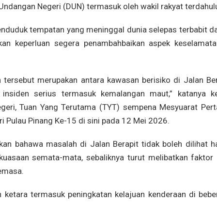
Undangan Negeri (DUN) termasuk oleh wakil rakyat terdahul
penduduk tempatan yang meninggal dunia selepas terbabit d
kan keperluan segera penambahbaikan aspek keselamata
n tersebut merupakan antara kawasan berisiko di Jalan Ber
 insiden serius termasuk kemalangan maut,” katanya ke
geri, Tuan Yang Terutama (TYT) sempena Mesyuarat Per
Pulau Pinang Ke-15 di sini pada 12 Mei 2026.
kan bahawa masalah di Jalan Berapit tidak boleh dilihat h
uasaan semata-mata, sebaliknya turut melibatkan faktor 
semasa.
an ketara termasuk peningkatan kelajuan kenderaan di bebe