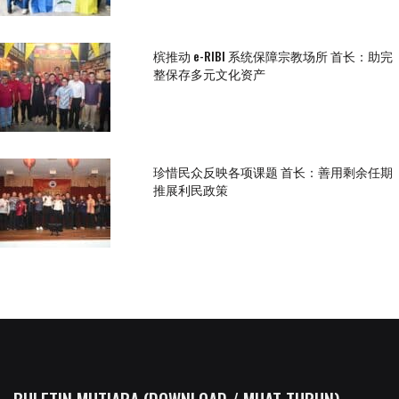
槟推动 e-RIBI 系统保障宗教场所 首长：助完
整保存多元文化资产
珍惜民众反映各项课题 首长：善用剩余任期
推展利民政策