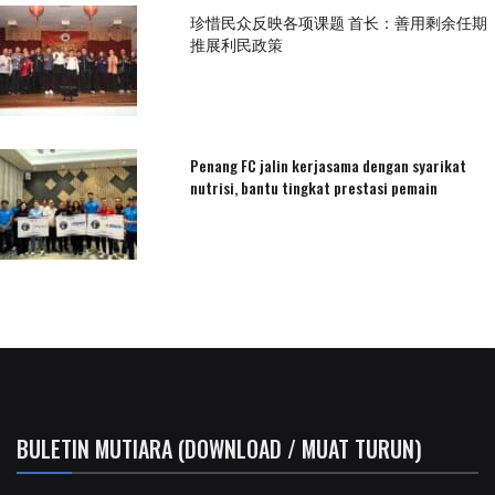
珍惜民众反映各项课题 首长：善用剩余任期
推展利民政策
Penang FC jalin kerjasama dengan syarikat
nutrisi, bantu tingkat prestasi pemain
BULETIN MUTIARA (DOWNLOAD / MUAT TURUN)