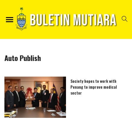
Auto Publish
Society hopes to work with
Penang to improve medical
sector