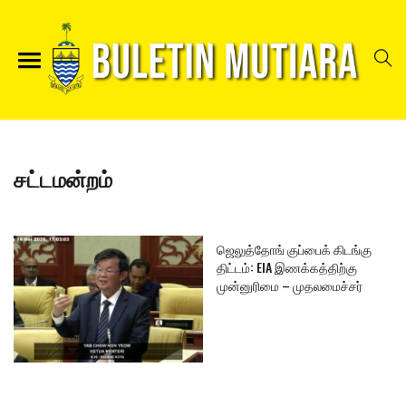
சட்டமன்றம்
ஜெலுத்தோங் குப்பைக் கிடங்கு
திட்டம்: EIA இணக்கத்திற்கு
முன்னுரிமை – முதலமைச்சர்