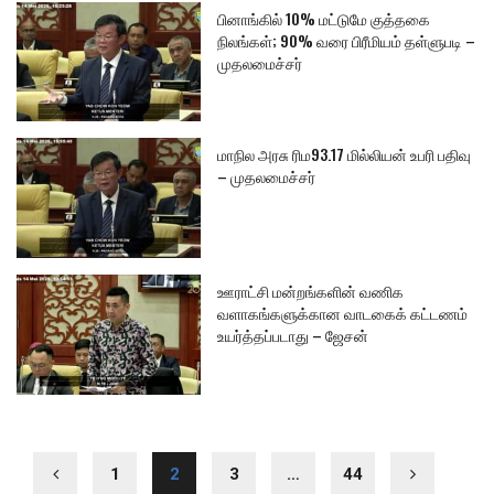
பினாங்கில் 10% மட்டுமே குத்தகை
நிலங்கள்; 90% வரை பிரீமியம் தள்ளுபடி –
முதலமைச்சர்
மாநில அரசு ரிம93.17 மில்லியன் உபரி பதிவு
– முதலமைச்சர்
ஊராட்சி மன்றங்களின் வணிக
வளாகங்களுக்கான வாடகைக் கட்டணம்
உயர்த்தப்படாது – ஜேசன்
1
2
3
…
44