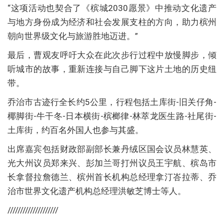
“这项活动也契合了《槟城2030愿景》中推动文化遗产
与地方身份成为经济和社会发展支柱的方向，助力槟州
朝向世界级文化与旅游胜地迈进。”
最后，曹观友呼吁大众在此次步行过程中放慢脚步，倾
听城市的故事，重新连接与自己脚下这片土地的历史纽
带。
乔治市古迹行全长约5公里，行程包括土库街-旧关仔角-
椰脚街-牛干冬-日本横街-槟榔律-林萃龙医生路-社尾街-
土库街，约百名外国人也参与其盛。
出席嘉宾包括财政部副部长兼丹绒区国会议员林慧英、
光大州议员郑来兴、彭加兰哥打州议员王宇航、槟岛市
长拿督拉詹德兰、槟州首长机构总经理拿汀峇拉蒂、乔
治市世界文化遗产机构总经理洪敏芝博士等人。
////////////////////