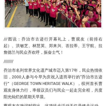
///图说：乔治市古迹行开幕礼上，曹观友（前排右
起）、洪敏芝、林慧英、郑来兴、峇拉蒂、王宇航、拉
詹德兰与民众齐欢呼，振奋士气！
////////
乔治市名列世界文化遗产城市迈入第17年，民众热情依
旧，2000人参与今早为庆祝入遗而举行的“乔治市古迹
行”（GEORGE TOWN HERITAGE WALK），槟州首长曹
观友身体力行，率领议员们与民众一起走完全程，共度
阳光灿烂的星期天早晨。
曹观友在致词时指出，这项徒步活动不仅是健走运动，