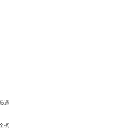
员通
全槟