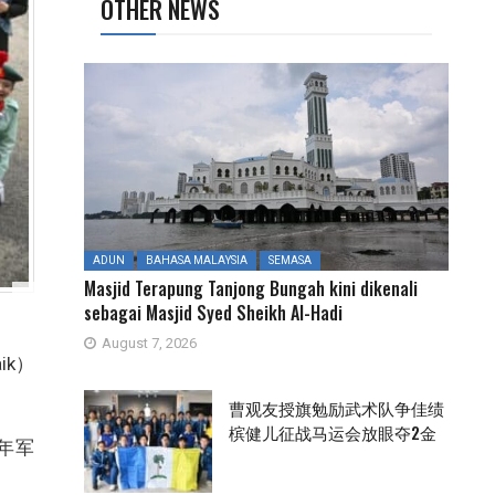
OTHER NEWS
ADUN
BAHASA MALAYSIA
SEMASA
Masjid Terapung Tanjong Bungah kini dikenali
sebagai Masjid Syed Sheikh Al-Hadi
August 7, 2026
ik）
曹观友授旗勉励武术队争佳绩
槟健儿征战马运会放眼夺2金
年军