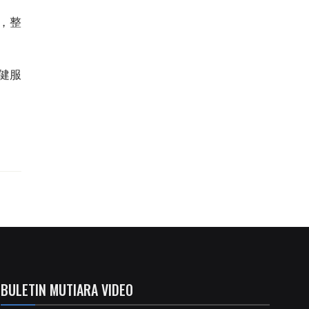
，整
健服
BULETIN MUTIARA VIDEO