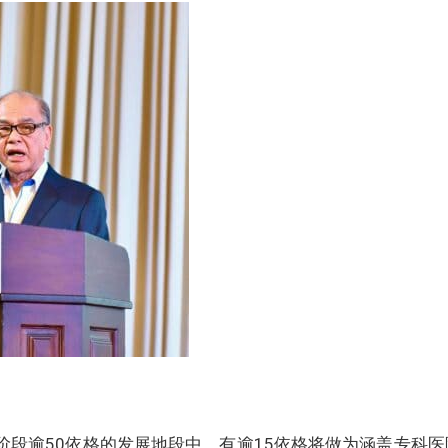
阶段逾50依格的发展地段中，有逾15依格将做为涵盖专科医