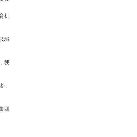
育机
技城
，我
者，
集团