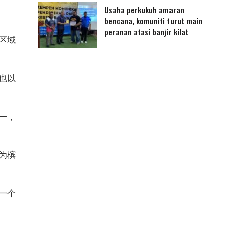
Usaha perkukuh amaran
bencana, komuniti turut main
peranan atasi banjir kilat
区域
也以
一，
为槟
一个