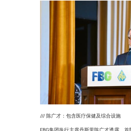
/// 陈广才：包含医疗保健及综合设施
FBG集团执行主席丹斯里陈广才透露，首