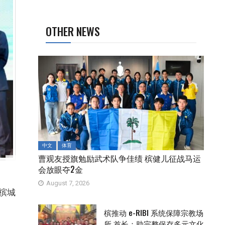
OTHER NEWS
中文
体育
曹观友授旗勉励武术队争佳绩 槟健儿征战马运
会放眼夺2金
August 7, 2026
槟城
槟推动 e-RIBI 系统保障宗教场
所 首长：助完整保存多元文化