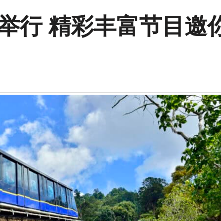
起举行 精彩丰富节目邀