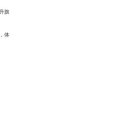
升旗
，体