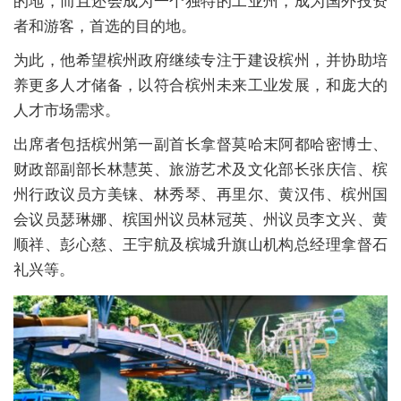
的地，而且还会成为一个独特的工业州，成为国外投资
者和游客，首选的目的地。
为此，他希望槟州政府继续专注于建设槟州，并协助培
养更多人才储备，以符合槟州未来工业发展，和庞大的
人才市场需求。
出席者包括槟州第一副首长拿督莫哈末阿都哈密博士、
财政部副部长林慧英、旅游艺术及文化部长张庆信、槟
州行政议员方美铼、林秀琴、再里尔、黄汉伟、槟州国
会议员瑟琳娜、槟国州议员林冠英、州议员李文兴、黄
顺祥、彭心慈、王宇航及槟城升旗山机构总经理拿督石
礼兴等。