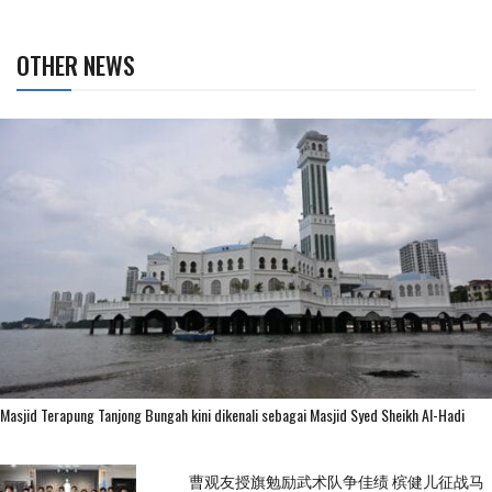
OTHER NEWS
Masjid Terapung Tanjong Bungah kini dikenali sebagai Masjid Syed Sheikh Al-Hadi
曹观友授旗勉励武术队争佳绩 槟健儿征战马