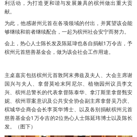
利活动，为打造更和谐与发展兼具的槟州做出重大贡
献。
为此，他感谢州元首在各项领域的付出，并冀望该会能
够继续和前者继续配合，一起为槟州社会安宁而努力。
会上，热心人士陈长发及陈延瑋也各自捐献1万令吉，予
槟州元首慈善基金会，做为该会社会工作用途。
主桌嘉宾包括槟州元首敦阿末弗兹及夫人、大会主席谢
国兴与夫人、拿督莫哈末阿尼尔、植物园州议员李文
兴、槟州总警长的代表拿督陈泰华、拿汀斯里拿督甄安
妮、槟州罪案意识及公共安全协会副主席拿督吴乃庆、
槟城华企商会会长李英华博士、以及各别捐献槟州元首
慈善基金会1万令吉的2位热心人士陈延玮博士以及陈长
发。（图下）