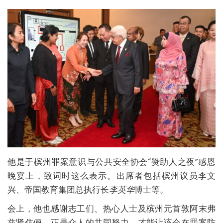
他是于槟州罪案意识与公共安全协会“赞助人之夜”感恩
晚宴上，致词时这么表示。出席者包括槟州议员李文
兴、帝国教育集团总执行长
李英华
博士等。
会上，他也感谢志工们、热心人士及槟州元首敦阿末弗
兹贤伉俪，正是众人的共同努力，才能让该会在罪案防