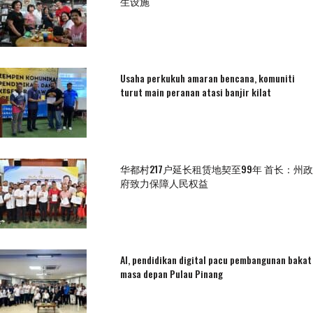
生设施
Usaha perkukuh amaran bencana, komuniti
turut main peranan atasi banjir kilat
华都村217户延长租赁地契至99年 首长：州政
府致力保障人民权益
AI, pendidikan digital pacu pembangunan bakat
masa depan Pulau Pinang