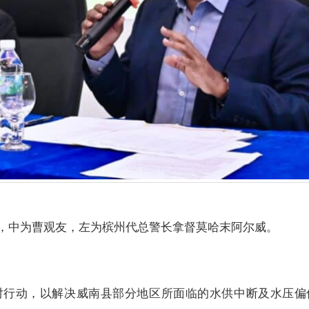
题，中为曹观友，左为槟州代总警长拿督莫哈末阿尔威。
对行动，以解决威南县部分地区所面临的水供中断及水压偏