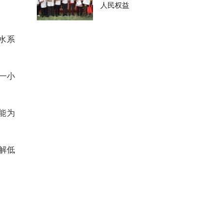
人民权益
水系
一小
能为
解低