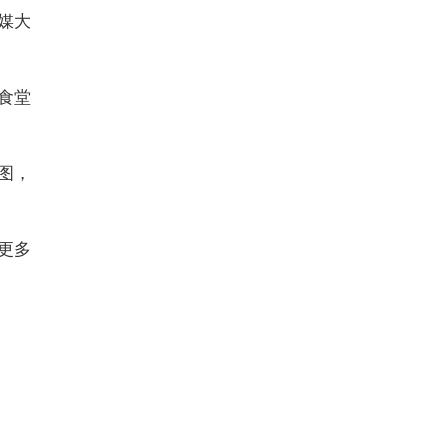
媒大
食堂
图，
更多