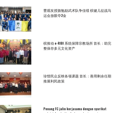
曹观友授旗勉励武术队争佳绩 槟健儿征战马
运会放眼夺2金
槟推动 e-RIBI 系统保障宗教场所 首长：助完
整保存多元文化资产
珍惜民众反映各项课题 首长：善用剩余任期
推展利民政策
Penang FC jalin kerjasama dengan syarikat