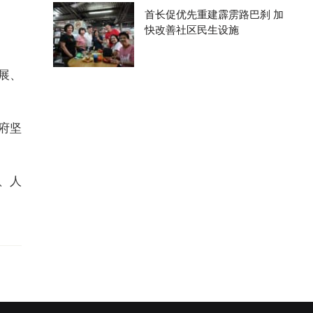
首长促优先重建霹雳路巴刹 加
快改善社区民生设施
展、
府坚
、人