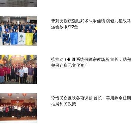
曹观友授旗勉励武术队争佳绩 槟健儿征战马
运会放眼夺2金
槟推动 e-RIBI 系统保障宗教场所 首长：助完
整保存多元文化资产
珍惜民众反映各项课题 首长：善用剩余任期
推展利民政策