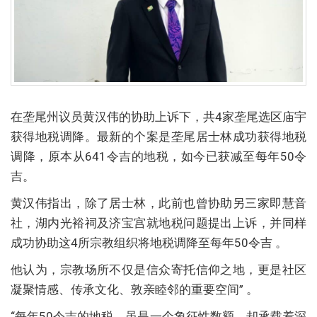
在垄尾州议员黄汉伟的协助上诉下，共4家垄尾选区庙宇
获得地税调降。最新的个案是垄尾居士林成功获得地税
调降，原本从641令吉的地税，如今已获减至每年50令
吉。
黄汉伟指出，除了居士林，此前也曾协助另三家即慧音
社，湖内光裕祠及济宝宫就地税问题提出上诉，并同样
成功协助这4所宗教组织将地税调降至每年50令吉 。
他认为，宗教场所不仅是信众寄托信仰之地，更是社区
凝聚情感、传承文化、敦亲睦邻的重要空间” 。
“每年50令吉的地税，虽是一个象征性数额，却承载着深