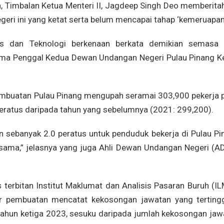
, Timbalan Ketua Menteri II, Jagdeep Singh Deo memberitah
eri ini yang ketat serta belum mencapai tahap ‘kemeruapan
s dan Teknologi berkenaan berkata demikian semasa 
ma Penggal Kedua Dewan Undangan Negeri Pulau Pinang K
pembuatan Pulau Pinang mengupah seramai 303,900 pekerja 
peratus daripada tahun yang sebelumnya (2021: 299,200).
n sebanyak 2.0 peratus untuk penduduk bekerja di Pulau Pi
sama,” jelasnya yang juga Ahli Dewan Undangan Negeri (A
terbitan Institut Maklumat dan Analisis Pasaran Buruh (IL
r pembuatan mencatat kekosongan jawatan yang tertingg
tahun ketiga 2023, sesuku daripada jumlah kekosongan jaw