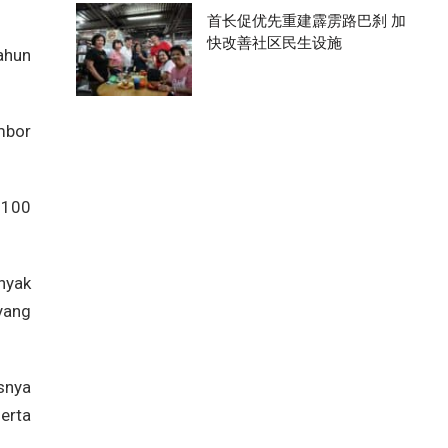
首长促优先重建霹雳路巴刹 加
快改善社区民生设施
ahun
ombor
 100
nyak
yang
snya
erta