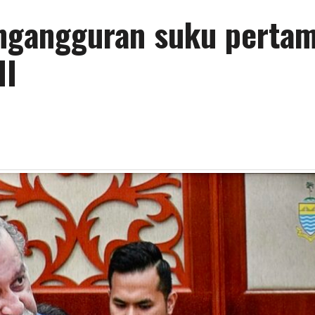
engangguran suku perta
II