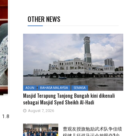
OTHER NEWS
ADUN
BAHASA MALAYSIA
SEMASA
Masjid Terapung Tanjong Bungah kini dikenali
sebagai Masjid Syed Sheikh Al-Hadi
August 7, 2026
 1.8
曹观友授旗勉励武术队争佳绩
槟健儿征战马运会放眼夺2金