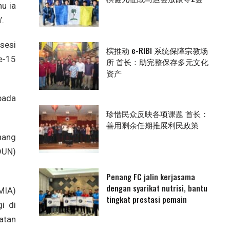
u ia
’.
sesi
槟推动 e-RIBI 系统保障宗教场
e-15
所 首长：助完整保存多元文化
资产
pada
珍惜民众反映各项课题 首长：
善用剩余任期推展利民政策
nang
DUN)
Penang FC jalin kerjasama
dengan syarikat nutrisi, bantu
MIA)
tingkat prestasi pemain
i di
atan