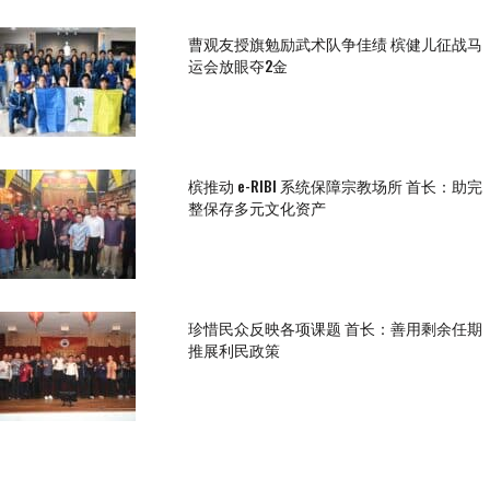
曹观友授旗勉励武术队争佳绩 槟健儿征战马
运会放眼夺2金
槟推动 e-RIBI 系统保障宗教场所 首长：助完
整保存多元文化资产
珍惜民众反映各项课题 首长：善用剩余任期
推展利民政策