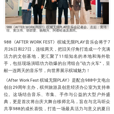
988《AFTER WORK FEST》槟城无限PLAY音乐会记者会。左起：黄玮
瑄、黄汉伟、胡碧爱、杨顺兴、阿都哈迪及彪民。
988《AFTER WORK FEST》槟城无限PLAY音乐会将于7
月26日和27日，连续两天，把旧关仔角打造成一个充满
活力的文创基地，更汇聚了11组知名的本地和海外歌
手，包括现场演唱功力劲爆的台湾组合“动力火车”，呈
献一连两天的音乐节，向世界展示槟城魅力！
《After Work Fest 槟城无限PLAY》是配合988中文电台
创台29周年主办，槟州旅游及创意经济办公室为支持单
位。这场结合音乐、市集、手作与公益的大型户外盛
典，更是首次将台庆大舞台移师北马，旨在与北马听众
共享988的成长喜悦，打造一场最具活力与意义的夏日