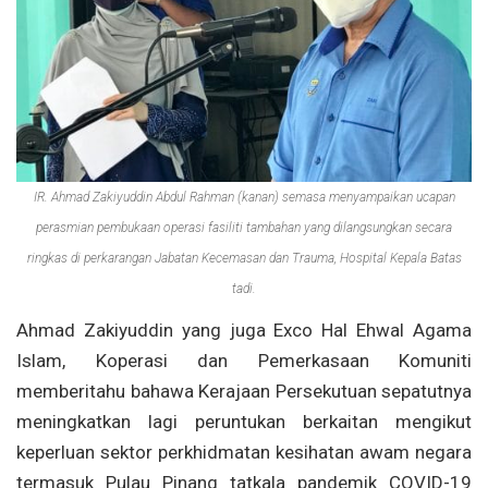
IR. Ahmad Zakiyuddin Abdul Rahman (kanan) semasa menyampaikan ucapan
perasmian pembukaan operasi fasiliti tambahan yang dilangsungkan secara
ringkas di perkarangan Jabatan Kecemasan dan Trauma, Hospital Kepala Batas
tadi.
Ahmad Zakiyuddin yang juga Exco Hal Ehwal Agama
Islam, Koperasi dan Pemerkasaan Komuniti
memberitahu bahawa Kerajaan Persekutuan sepatutnya
meningkatkan lagi peruntukan berkaitan mengikut
keperluan sektor perkhidmatan kesihatan awam negara
termasuk Pulau Pinang tatkala pandemik COVID-19