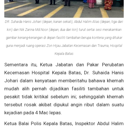
DR. Suhaida Hanis Johari (depan, kanan sekali), Abdul Halim Alias (depan, tiga dari
kiri) dan Nik Zarina Md.Noor (depan, dua dari kiri) turut sertai sesi merakamkan
gambar kenang-kenangan di depan fasiliti tambahan berupa kontena yang ditukar
guna menjadi ruang operasi Zon Hijau Jabatan Kecemasan dan Trauma, Hospital
Kepala Batas
Sementara itu, Ketua Jabatan dan Pakar Perubatan
Kecemasan Hospital Kepala Batas, Dr. Suhaida Hanis
Johari dalam kenyataan memberitahu bahawa khemah
mudah alih pernah dijadikan fasiliti tambahan untuk
pesakit tidak kritikal sebelum ini; sehinggalah khemah
tersebut rosak akibat dipukul angin ribut dalam suatu
kejadian pada 4 Mac lepas.
Ketua Balai Polis Kepala Batas, Inspektor Abdul Halim