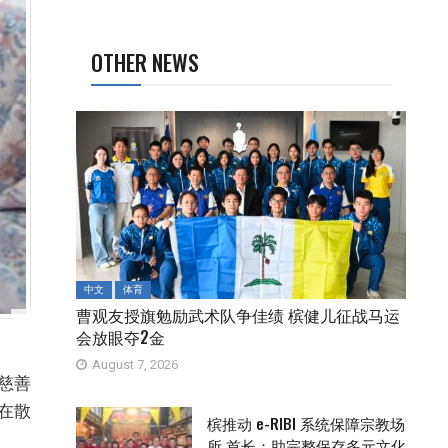
OTHER NEWS
中文
体育
曹观友授旗勉励武术队争佳绩 槟健儿征战马运
会放眼夺2金
August 7, 2026
慈善
旨在散
槟推动 e-RIBI 系统保障宗教场
所 首长：助完整保存多元文化