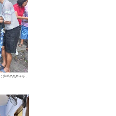
丐和单身妈妈等等，