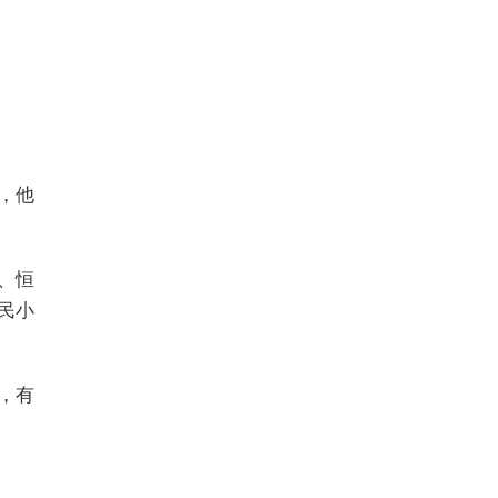
，他
、恒
民小
，有