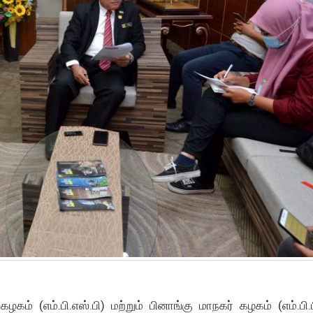
் (எம்.பி.எஸ்.பி) மற்றும் பினாங்கு மாநகர் கழகம் (எம்.பி.பி