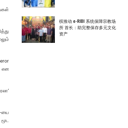
்கள்
槟推动 e-RIBI 系统保障宗教场
所 首长：助完整保存多元文化
த்து
资产
லும்
eror
் என
ேலா’
ி-யை
 மூட