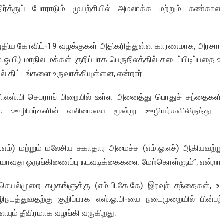
்துப் போராடும் முயற்சியில் அமலாக்க மற்றும் கண்காணி
ட் புதிய கோவிட்-19 வழக்குகள் அதிகரித்துள்ள காரணமாக, அரசாங
.பி) மாநில மக்கள் குறிப்பாக பெருநிலத்தில் கடைப்பிடிப்பதை 
் திட்டங்களை உருவாக்கியுள்ளன, என்றார்.
பி.எஸ்.பி செபராங் பிறையில் உள்ள அனைத்து பொதுச் சந்தைகளி
ம் ஊழியர்களின் வலிமையை மூன்று ஊழியர்களிலிருந்து
ர்.எம்) மற்றும் மலேசிய சுகாதார அமைச்சு (எம்.ஓ.எச்) ஆகியவற்
ாவது ஒருங்கிணைப்பு நடவடிக்கைகளை மேற்கொள்ளும்”, என்றார
க செயல்முறை கழகங்ளுக்கு (எம்.பி.கே.கே) இரவுச் சந்தைகள், உ
த்துவதற்கு குறிப்பாக எஸ்.ஓ.பி-யை நடைமுறையில் பின்பற்
ையும் தீவிரமாக வழங்கி வருகிறது.