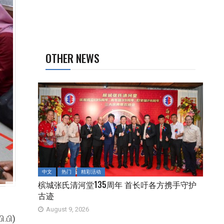
OTHER NEWS
中文
热门
精彩活动
槟城张氏清河堂135周年 首长吁各方携手守护
古迹
August 9, 2026
.பி)