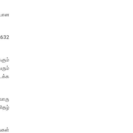
ையான
,632
்கும்
வரும்
ைக்க
வொரு
ிதழ்
்கள்