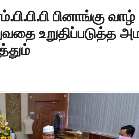
எம்.பி.பி.பி பினாங்கு வாழ
றுவதை உறுதிப்படுத்த அ
்தும்