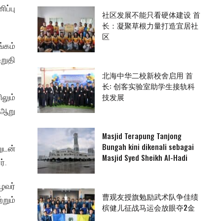
ப்பு
社区发展不能只看硬体建设 首
长：凝聚草根力量打造宜居社
区
்கம்
உறுதி
北海中华二校新校舍启用 首
长: 创客实验室助学生接轨科
技发展
லும்
 ஆறு
Masjid Terapung Tanjong
Bungah kini dikenali sebagai
றுடன்
Masjid Syed Sheikh Al-Hadi
்.
ழவர்
曹观友授旗勉励武术队争佳绩
றும்
槟健儿征战马运会放眼夺2金