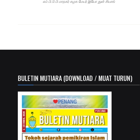
எம்.பி.பி.பி மாநகர் கழக மேயர் இயோ துன் சியாங்
BULETIN MUTIARA (DOWNLOAD / MUAT TURUN)