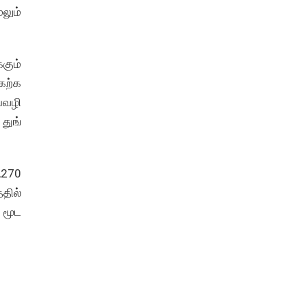
லும்
கும்
ேற்க
யவழி
 துங்
,270
தில்
மூட