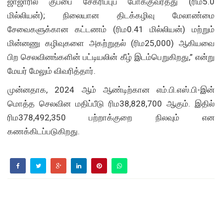
ஜாஜாரில் குப்பை சேகரிப்புப் போக்குவரத்து (ரிம5.0
மில்லியன்); நிலையான திடக்கழிவு மேலாண்மை
சேவைகளுக்கான கட்டணம் (ரிம0.41 மில்லியன்) மற்றும்
மின்னணு கழிவுகளை அகற்றுதல் (ரிம25,000) ஆகியவை
பிற செலவினங்களின் பட்டியலின் கீழ் இடம்பெறுகிறது,” என்று
மேயர் மேலும் விவரித்தார்.
முன்னதாக, 2024 ஆம் ஆண்டிற்கான எம்.பி.எஸ்.பி-இன்
மொத்த செலவின மதிப்பீடு ரிம38,828,700 ஆகும். இதில்
ரிம378,492,350 பற்றாக்குறை நிலவும் என
கணக்கிடப்படுகிறது.