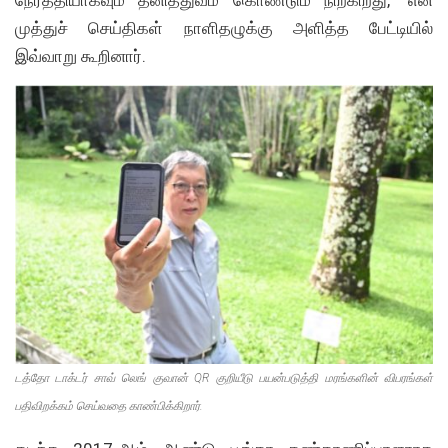
நேர்த்தியாகவும் தனித்துவம் கொண்டும் நிற்கிறது,” என
முத்துச் செய்திகள் நாளிதழுக்கு அளித்த பேட்டியில்
இவ்வாறு கூறினார்.
டத்தோ டாக்டர் சாவ் லெங் குவான் QR குறியீடு பயன்படுத்தி மரங்களின் விபரங்கள்
பதிவிறக்கம் செய்வதை காண்பிக்கிறார்.