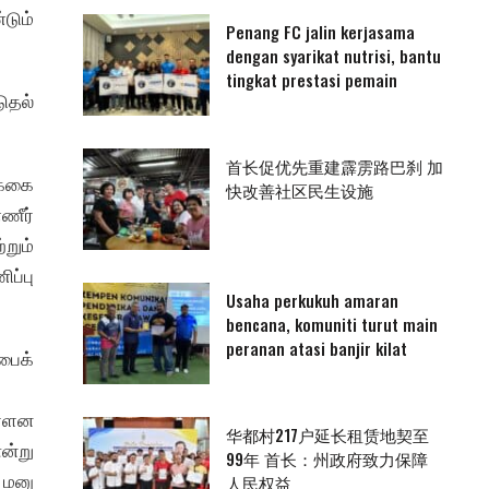
டும்
Penang FC jalin kerjasama
dengan syarikat nutrisi, bantu
tingkat prestasi pemain
ுதல்
首长促优先重建霹雳路巴刹 加
க்கை
快改善社区民生设施
ணீர்
றும்
ப்பு
Usaha perkukuh amaran
bencana, komuniti turut main
peranan atasi banjir kilat
பைக்
ள்ளன
华都村217户延长租赁地契至
ன்று
99年 首长：州政府致力保障
ட மனு
人民权益