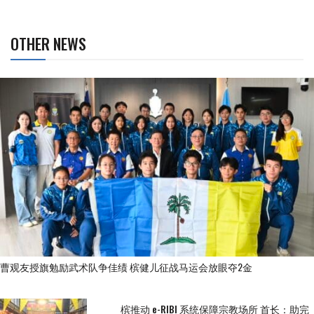
OTHER NEWS
曹观友授旗勉励武术队争佳绩 槟健儿征战马运会放眼夺2金
槟推动 e-RIBI 系统保障宗教场所 首长：助完