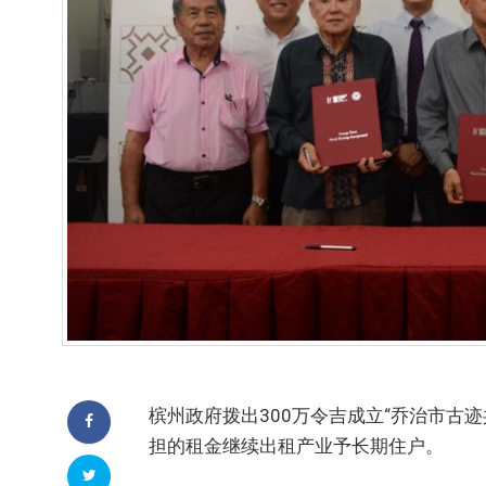
槟州政府拨出300万令吉成立“乔治市古
担的租金继续出租产业予长期住户。