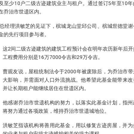
及至少10户二级古迹建筑业主与租户。通过签订5年至10年
在乔治市世遗区内。
总经理洪敏芝的见证下，槟城龙山堂邱公司、槟城世德堂谢
金的先行项目参与者。
这2间二级古迹建筑的建筑工程预计会在明年农历新年后开
工程费用分别是16万7000令吉和29万令吉。
曹观友说，屋租统制法令于2000年被废除后，为乔治市带
大影响，并需面对人口外流挑战。他希望此基金能带来改
并让长期租户能继续居住在世遗区内。
他感谢乔治市世遗机构的努力，以落实此基金计划，指州
将努力通过各项政策，维持乔治市世遗城地位。
洪敏芝指该机构将善用此基金，用以修复古迹房屋，并为
的业者与租户安排古迹维护相关的培力课程。