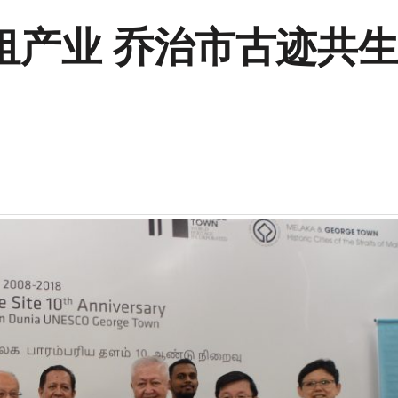
租产业 乔治市古迹共