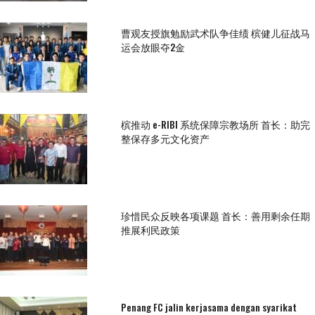
曹观友授旗勉励武术队争佳绩 槟健儿征战马
运会放眼夺2金
槟推动 e-RIBI 系统保障宗教场所 首长：助完
整保存多元文化资产
珍惜民众反映各项课题 首长：善用剩余任期
推展利民政策
Penang FC jalin kerjasama dengan syarikat