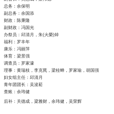
总务：余保明
副总务：余国添
财政：陈秉隆
副财政：冯国光
办祭员：邱清月，朱(火榮)焯
福利：罗丰年
康乐：冯丽萍
体育：梁景强
调查员：罗家濠
理事：黄瑞枝，李克苠，梁桂蝉，罗家瑜，胡国强
妇女组主任：邱清月
青年团团长：吴浚菘
查账：余玮健
后补：关德成，梁雅财，余玮健，吴荣辉