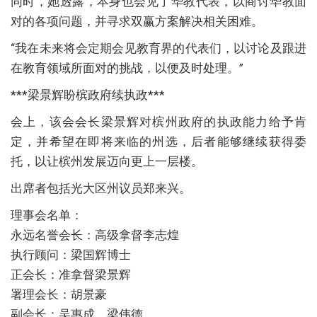
同时，她透露，本身也会见了华教代表，以商讨华教面
对的各项问题，并寻求双赢方案解决相关困难。
“我在未来将会定期会见教育界的代表们，以讨论及跟进
在教育领域所面对的挑战，以便及时处理。”
***梁景辉盼槟政府续执政***
会上，该会会长梁景辉对槟州政府的执政能力给予肯
定，并希望在即将来临的州选，后者能够继续获得委
托，以让槟州发展迈向更上一层楼。
出席者包括光大区州议员郑来兴。
理事会名单：
永远名誉会长：高级拿督李志煌
执行顾问：梁国辉博士
正会长：准拿督梁景辉
署理会长：胡景豪
副会长：吴惠成，梁伟德