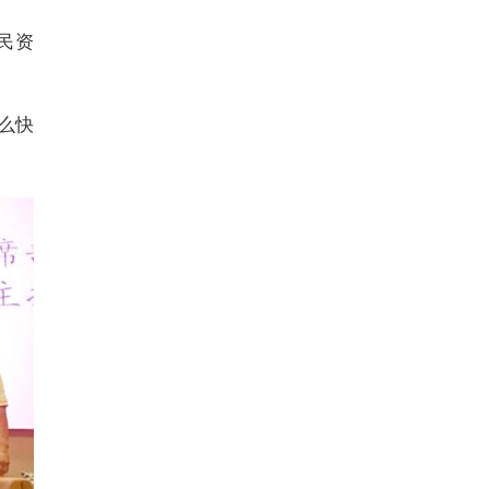
民资
么快