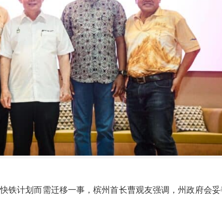
轻快铁计划而需迁移一事，槟州首长曹观友强调，州政府会妥