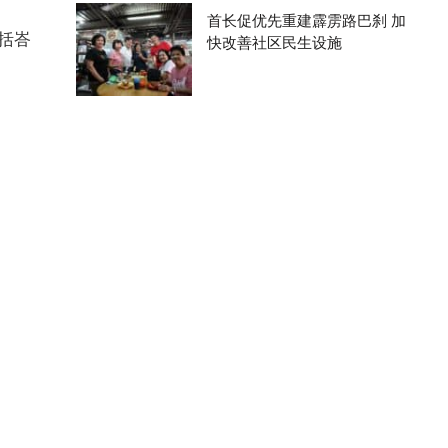
首长促优先重建霹雳路巴刹 加
括峇
快改善社区民生设施