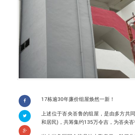
17栋逾30年廉价组屋焕然一新！
上述位于峇央峇鲁的组屋，是由多方共同合作
和居民)，共筹集约135万令吉，为峇央