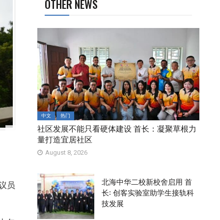
OTHER NEWS
中文
热门
社区发展不能只看硬体建设 首长：凝聚草根力
量打造宜居社区
August 8, 2026
北海中华二校新校舍启用 首
州议员
长: 创客实验室助学生接轨科
技发展