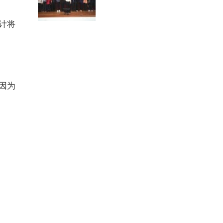
计将
因为