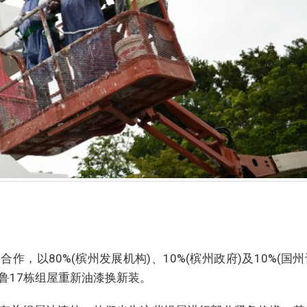
，以80%(槟州发展机构)、10%(槟州政府)及10%(国
峇鲁17栋组屋重新油漆换新装。