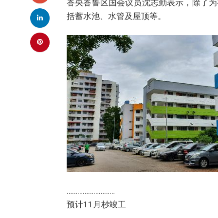
峇央峇鲁区国会议员沈志勤表示，除了为
括蓄水池、水管及屋顶等。
………………………
预计11月杪竣工