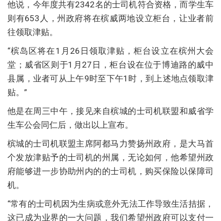
他说，今年度共有2342名的士司机符合资格，而学生车
则有653人，州政府将在槟威两地设立柜台，让业者前
往领取津贴。
“槟岛区将在1月26日领取津贴，柜台设立在槟州大会
堂；威省区则于1月27日，柜台设在位于博迪路的威中
县属，业者可从上午9时至下午1时，到上述地点领取津
贴。”
他是在周三中午，接见来自槟城的士司机联盟和威省学
生车公会同仁后，做出以上宣布。
槟城的士司机联盟主席阿都马力赞扬州政府，是大马首
个发放津贴予的士司机的州属，无论如何，他希望州政
府能够进一步协助州内的的士司机，购买保险以保障司
机。
“常有的士司机因为生病或意外无法工作导致生活拮据，
这已成为业界的一大问题，我们希望州政府可以支付一