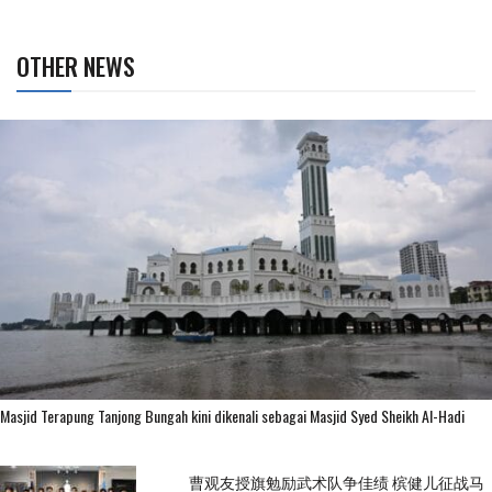
OTHER NEWS
Masjid Terapung Tanjong Bungah kini dikenali sebagai Masjid Syed Sheikh Al-Hadi
曹观友授旗勉励武术队争佳绩 槟健儿征战马