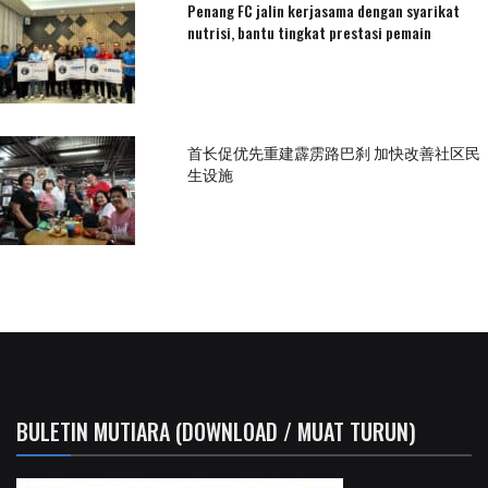
Penang FC jalin kerjasama dengan syarikat
nutrisi, bantu tingkat prestasi pemain
首长促优先重建霹雳路巴刹 加快改善社区民
生设施
BULETIN MUTIARA (DOWNLOAD / MUAT TURUN)