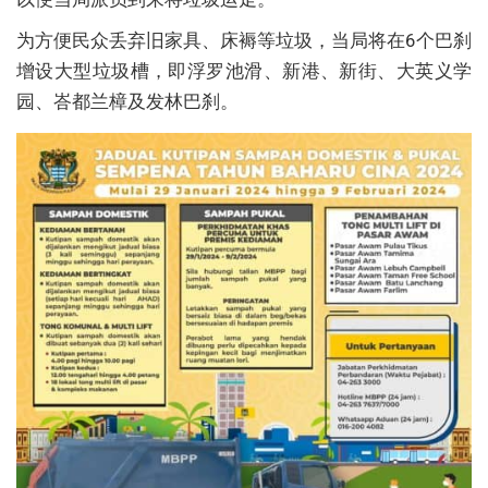
为方便民众丢弃旧家具、床褥等垃圾，当局将在6个巴刹
增设大型垃圾槽，即浮罗池滑、新港、新街、大英义学
园、峇都兰樟及发林巴刹。