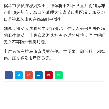
槟岛市议员陈淑湘指出，神辇将于24日从皇后街到瀑布
路山顶兴都庙；25日为清理大宝森节庆典区域；26及27
日是神辇从山顶兴都庙到皇后街。
她说，清洁人员将努力进行清洁工作，以确保相关区域
的卫生整洁，让民众及游客拥有舒适的环境，同时呼吁
民众不要随地乱丢垃圾。
出席者尚有槟岛市议员林伟伦、洪明泉、郭玉琪、邓智
伟、庄友睿及市厅官员等。