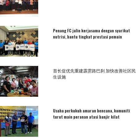
Penang FC jalin kerjasama dengan syarikat
nutrisi, bantu tingkat prestasi pemain
首长促优先重建霹雳路巴刹 加快改善社区民
生设施
Usaha perkukuh amaran bencana, komuniti
turut main peranan atasi banjir kilat