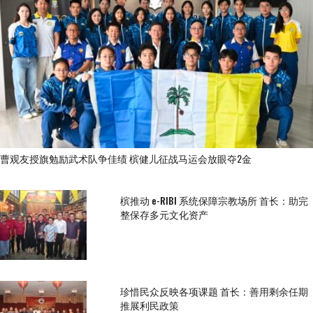
曹观友授旗勉励武术队争佳绩 槟健儿征战马运会放眼夺2金
槟推动 e-RIBI 系统保障宗教场所 首长：助完
整保存多元文化资产
珍惜民众反映各项课题 首长：善用剩余任期
推展利民政策