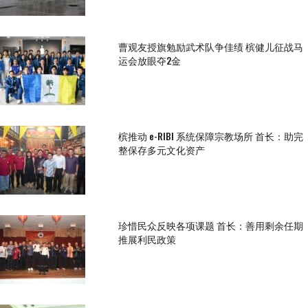
曹观友授旗勉励武术队争佳绩 槟健儿征战马
运会放眼夺2金
槟推动 e-RIBI 系统保障宗教场所 首长：助完
整保存多元文化资产
珍惜民众反映各项课题 首长：善用剩余任期
推展利民政策