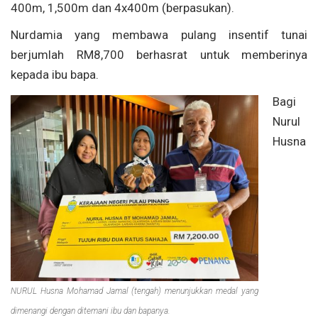
400m, 1,500m dan 4x400m (berpasukan).
Nurdamia yang membawa pulang insentif tunai
berjumlah RM8,700 berhasrat untuk memberinya
kepada ibu bapa.
Bagi
Nurul
Husna
NURUL Husna Mohamad Jamal (tengah) menunjukkan medal yang
dimenangi dengan ditemani ibu dan bapanya.