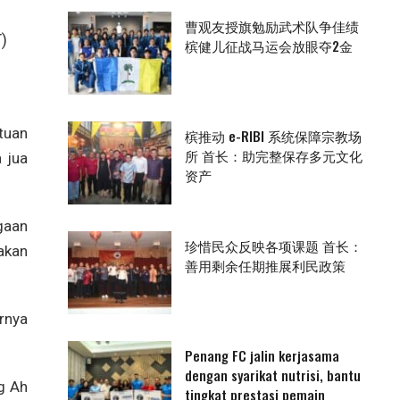
曹观友授旗勉励武术队争佳绩
)
槟健儿征战马运会放眼夺2金
tuan
槟推动 e-RIBI 系统保障宗教场
所 首长：助完整保存多元文化
 jua
资产
gaan
珍惜民众反映各项课题 首长：
akan
善用剩余任期推展利民政策
arnya
Penang FC jalin kerjasama
dengan syarikat nutrisi, bantu
g Ah
tingkat prestasi pemain