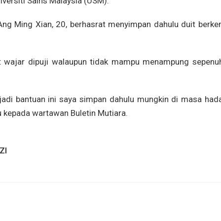
versiti Sains Malaysia (USM).
 Ang Ming Xian, 20, berhasrat menyimpan dahulu duit berke
ut wajar dipuji walaupun tidak mampu menampung sepenu
jadi bantuan ini saya simpan dahulu mungkin di masa had
au kepada wartawan Buletin Mutiara.
ZI