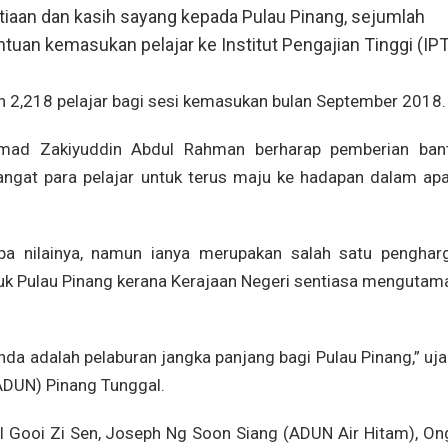
aan dan kasih sayang kepada Pulau Pinang, sejumlah
tuan kemasukan pelajar ke Institut Pengajian Tinggi (IPT
 2,218 pelajar bagi sesi kemasukan bulan September 2018.
Ahmad Zakiyuddin Abdul Rahman berharap pemberian ban
gat para pelajar untuk terus maju ke hadapan dalam apa
pa nilainya, namun ianya merupakan salah satu penghar
uk Pulau Pinang kerana Kerajaan Negeri sentiasa mengutam
anda adalah pelaburan jangka panjang bagi Pulau Pinang,” uj
ADUN) Pinang Tunggal.
l Gooi Zi Sen, Joseph Ng Soon Siang (ADUN Air Hitam), On