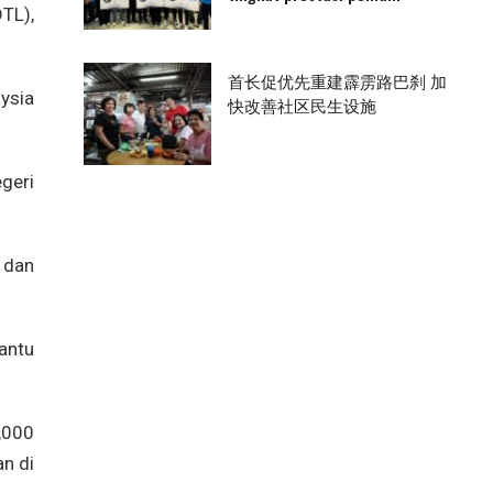
TL),
首长促优先重建霹雳路巴刹 加
ysia
快改善社区民生设施
geri
u dan
antu
,000
an di