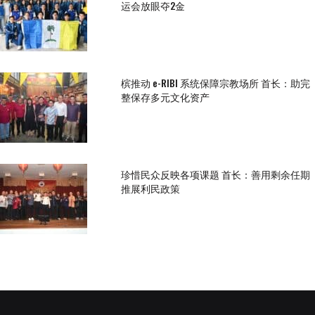
运会放眼夺2金
槟推动 e-RIBI 系统保障宗教场所 首长：助完
整保存多元文化资产
珍惜民众反映各项课题 首长：善用剩余任期
推展利民政策