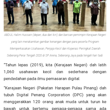
ABDUL Halim Hussain (depan, dua dari kiri) dan barisan pemimpin Kerajaan Negeri
yang lain merakamkan gambar kenangan dengan para peserta Program
Memperkasakan Usahawan, Penjaja Kecil dan Koperasi Peringkat Daerah
Seberang Perai Tengah 2020 di SP Arena, Seberang Jaya pada tengah hari tadi.
“Tahun lepas (2019), kita (Kerajaan Negeri) dah latih
1,060 usahawan kecil dan sederhana dengan
pendedahan pada ilmu pemasaran digital.
“Kerajaan Negeri (Pakatan Harapan Pulau Pinang) dah
tubuh Digital Penang Corporation (DPC) yang akan
menggerakkan 120 orang anak muda untuk turun ke
bawah untuk bertemu peniaga-peniaga sama ada